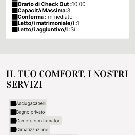
Orario di Check Out :
10:00
Capacità Massima:
3
Conferma :
Immediato
Letto/i matrimoniale/i :
1
Letto/i aggiuntivo/i :
Sì
IL TUO COMFORT, I NOSTRI
SERVIZI
Asciugacapelli
Bagno privato
Camere non fumatori
Climatizzazione