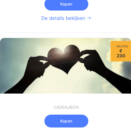
Kopen
De details bekijken
WAARDE
€
230
CADEAUBON
Kopen