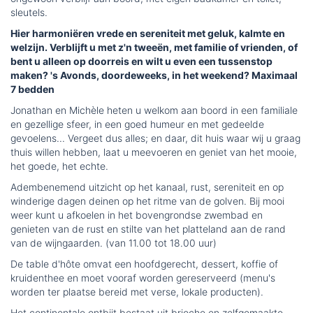
sleutels.
Hier harmoniëren vrede en sereniteit met geluk, kalmte en
welzijn. Verblijft u met z'n tweeën, met familie of vrienden, of
bent u alleen op doorreis en wilt u even een tussenstop
maken? 's Avonds, doordeweeks, in het weekend? Maximaal
7 bedden
Jonathan en Michèle heten u welkom aan boord in een familiale
en gezellige sfeer, in een goed humeur en met gedeelde
gevoelens... Vergeet dus alles; en daar, dit huis waar wij u graag
thuis willen hebben, laat u meevoeren en geniet van het mooie,
het goede, het echte.
Adembenemend uitzicht op het kanaal, rust, sereniteit en op
winderige dagen deinen op het ritme van de golven. Bij mooi
weer kunt u afkoelen in het bovengrondse zwembad en
genieten van de rust en stilte van het platteland aan de rand
van de wijngaarden. (van 11.00 tot 18.00 uur)
De table d'hôte omvat een hoofdgerecht, dessert, koffie of
kruidenthee en moet vooraf worden gereserveerd (menu's
worden ter plaatse bereid met verse, lokale producten).
Het continentale ontbijt bestaat uit brioche en zelfgemaakte