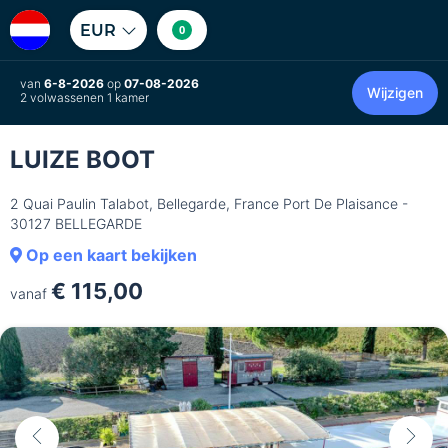
EUR
0
van
6-8-2026
op
07-08-2026
Wijzigen
2 volwassenen 1 kamer
LUIZE BOOT
2 Quai Paulin Talabot, Bellegarde, France Port De Plaisance -
30127 BELLEGARDE
Op een kaart bekijken
€ 115,00
vanaf